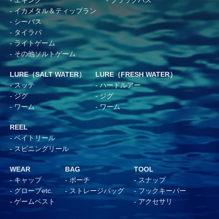
エギング
ブラックバス
イカメタル＆ティップラン
シーバス
タイラバ
ライトゲーム
その他ソルトゲーム
LURE（SALT WATER）
LURE（FRESH WATER）
スッテ
ハードルアー
ジグ
ジグ
ワーム
ワーム
REEL
ベイトリール
スピニングリール
WEAR
BAG
TOOL
キャップ
ポーチ
スナップ
グローブetc.
ストレージバッグ
フックキーパー
ゲームベスト
アクセサリ