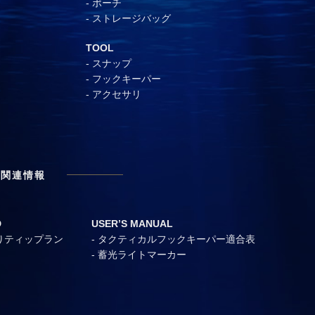
ポーチ
ストレージバッグ
TOOL
スナップ
フックキーパー
アクセサリ
品関連情報
D
USER’S MANUAL
りティップラン
タクティカルフックキーパー適合表
蓄光ライトマーカー