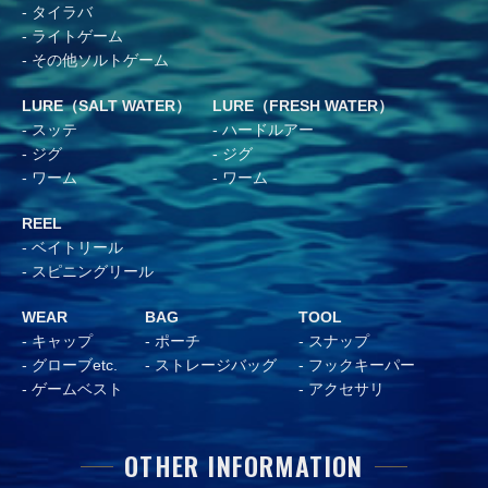
タイラバ
ライトゲーム
その他ソルトゲーム
LURE（SALT WATER）
LURE（FRESH WATER）
スッテ
ハードルアー
ジグ
ジグ
ワーム
ワーム
REEL
ベイトリール
スピニングリール
WEAR
BAG
TOOL
キャップ
ポーチ
スナップ
グローブetc.
ストレージバッグ
フックキーパー
ゲームベスト
アクセサリ
OTHER INFORMATION