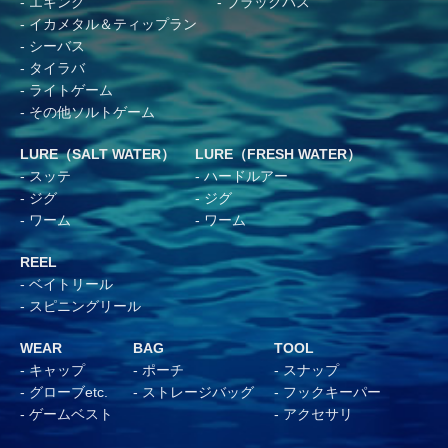
エギング
ブラックバス
イカメタル＆ティップラン
シーバス
タイラバ
ライトゲーム
その他ソルトゲーム
LURE（SALT WATER）
LURE（FRESH WATER）
スッテ
ハードルアー
ジグ
ジグ
ワーム
ワーム
REEL
ベイトリール
スピニングリール
WEAR
BAG
TOOL
キャップ
ポーチ
スナップ
グローブetc.
ストレージバッグ
フックキーパー
ゲームベスト
アクセサリ