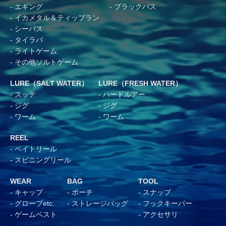
エギング
ブラックバス
イカメタル＆ティップラン
シーバス
タイラバ
ライトゲーム
その他ソルトゲーム
LURE（SALT WATER）
LURE（FRESH WATER）
スッテ
ハードルアー
ジグ
ジグ
ワーム
ワーム
REEL
ベイトリール
スピニングリール
WEAR
BAG
TOOL
キャップ
ポーチ
スナップ
グローブetc.
ストレージバッグ
フックキーパー
ゲームベスト
アクセサリ