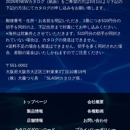
2026年NEWカタログ（紙面）をご希望の方は3月1日より下記の
下記の方法にてカタログの申し込みをお願い致します。
郵便番号・住所・お名前を明記いただき、1冊につき510円分の
切手を同封の上、下記住所まで封書にてお申し込みください。
※海外は対象外とさせていただきます。510円分の切手が同封さ
れていない場合は、カタログの発送はできません。
※送料不足の場合も発送はできません。切手を多く同封された場
合、差額の返金はいたしかねますのでご注意ください
〒551-0002
大阪府大阪市大正区三軒家東3丁目10番19号
（株）大藤つり具 「SLASHカタログ係」
トップページ
会社概要
製品情報
各種動画
店舗情報
お問い合わせ
カタログダウンロード
プライバシーポリシー