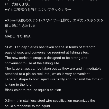
い、先細り形状。
●イカに警戒心を与えにくいブラックカラー
●0.5ｍｍ細めのステンレスワイヤー仕様で、エギのレスポンスを
最大限に引き出しま
す。
MADE IN CHINA
SLASH's Snap Series has taken shape in terms of strength,
ease of use, and convenience required at fishing sites.
The new series of snaps is designed to be strong and
convenient to use at the fishing site.
The large snaps can be taken out as they are and immediately
attached to a pin-on reel, etc., which is very convenient.
Tapered shape to hold squid lure firmly and transmit the force of
jerking to the lure.
Black color to reduce squid's caution.
0.5mm thin stainless steel wire specification maximizes the
squid's response to the squid