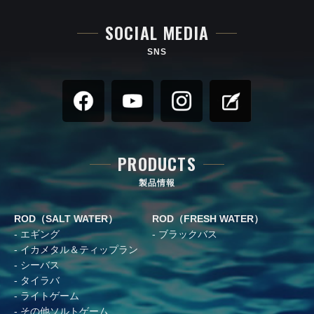
SOCIAL MEDIA
SNS
PRODUCTS
製品情報
ROD（SALT WATER）
ROD（FRESH WATER）
エギング
ブラックバス
イカメタル＆ティップラン
シーバス
タイラバ
ライトゲーム
その他ソルトゲーム