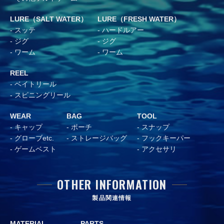
LURE（SALT WATER）
LURE（FRESH WATER）
スッテ
ハードルアー
ジグ
ジグ
ワーム
ワーム
REEL
ベイトリール
スピニングリール
WEAR
BAG
TOOL
キャップ
ポーチ
スナップ
グローブetc.
ストレージバッグ
フックキーパー
ゲームベスト
アクセサリ
OTHER INFORMATION
製品関連情報
MATERIAL
PARTS