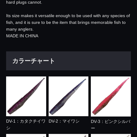
hard plugs cannot.
Its size makes it versatile enough to be used with any species of
fish, and it is sure to be the item that brings memorable fish to
many anglers.
MADE IN CHINA
カラーチャート
DV-1：カタクチイワ
DV-2：マイワシ
DV-3：ピンクシルバ
シ
ー