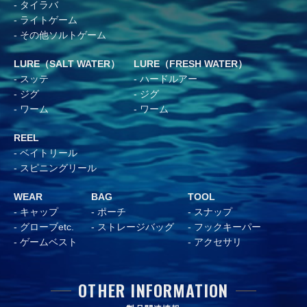
タイラバ
ライトゲーム
その他ソルトゲーム
LURE（SALT WATER）
LURE（FRESH WATER）
スッテ
ハードルアー
ジグ
ジグ
ワーム
ワーム
REEL
ベイトリール
スピニングリール
WEAR
BAG
TOOL
キャップ
ポーチ
スナップ
グローブetc.
ストレージバッグ
フックキーパー
ゲームベスト
アクセサリ
OTHER INFORMATION