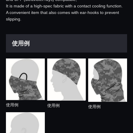
It is made of a high-spec fabric with a contact cooling function.
A convenient item that also comes with ear-hooks to prevent
slipping.
使用例
使用例
使用例
使用例