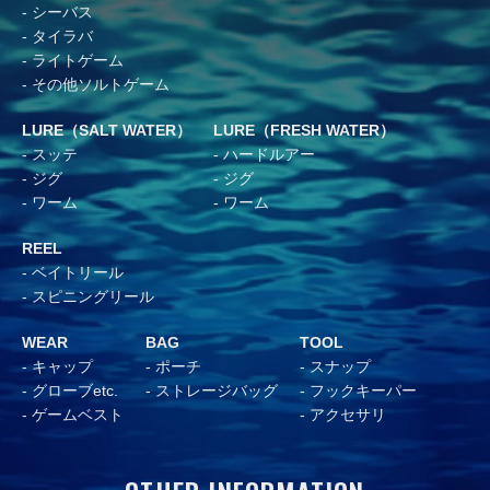
シーバス
タイラバ
ライトゲーム
その他ソルトゲーム
LURE（SALT WATER）
LURE（FRESH WATER）
スッテ
ハードルアー
ジグ
ジグ
ワーム
ワーム
REEL
ベイトリール
スピニングリール
WEAR
BAG
TOOL
キャップ
ポーチ
スナップ
グローブetc.
ストレージバッグ
フックキーパー
ゲームベスト
アクセサリ