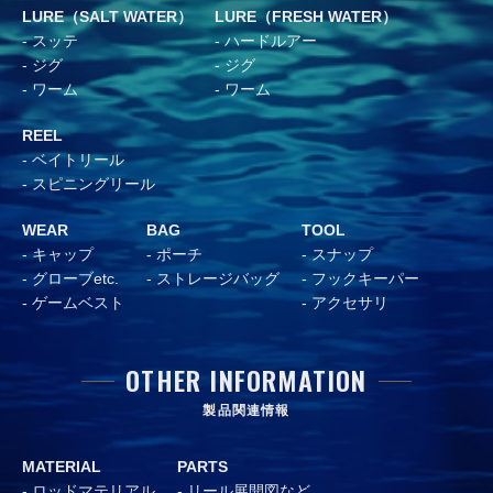
LURE（SALT WATER）
LURE（FRESH WATER）
スッテ
ハードルアー
ジグ
ジグ
ワーム
ワーム
REEL
ベイトリール
スピニングリール
WEAR
BAG
TOOL
キャップ
ポーチ
スナップ
グローブetc.
ストレージバッグ
フックキーパー
ゲームベスト
アクセサリ
OTHER INFORMATION
製品関連情報
MATERIAL
PARTS
ロッドマテリアル
リール展開図など