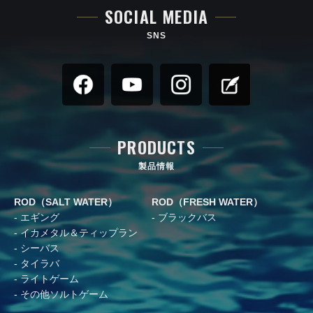
SOCIAL MEDIA
SNS
PRODUCTS
製品情報
ROD（SALT WATER）
ROD（FRESH WATER）
エギング
ブラックバス
イカメタル＆ティップラン
シーバス
タイラバ
ライトゲーム
その他ソルトゲーム