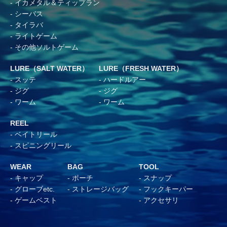
イカメタル＆ティップラン
シーバス
タイラバ
ライトゲーム
その他ソルトゲーム
LURE（SALT WATER）
LURE（FRESH WATER）
スッテ
ハードルアー
ジグ
ジグ
ワーム
ワーム
REEL
ベイトリール
スピニングリール
WEAR
BAG
TOOL
キャップ
ポーチ
スナップ
グローブetc.
ストレージバッグ
フックキーパー
ゲームベスト
アクセサリ